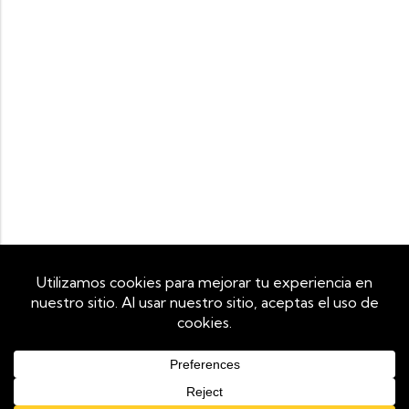
Utilizamos cookies propias y de terceros para mejorar tu
experiencia de navegación y analizar el tráfico del sitio. Al
continuar navegando, aceptas su uso. Puedes revocar tu
consentimiento en cualquier momento configurando tu
navegador.
¿Necesitas ayuda?