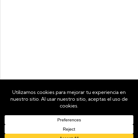
Utilizamos cookies propias y de terceros para mejorar tu
experiencia de navegación y analizar el tráfico del sitio. Al
continuar navegando, aceptas su uso. Puedes revocar tu
consentimiento en cualquier momento configurando tu
navegador.
0
0