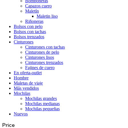
Bomboneras
Capazos cuero
Maletín
Maletin liso
Riñoneras
Bolsos con pelo
Bolsos con tachas
Bolsos trenzados
Cinturones
Cinturones con tachas
Cinturones de pelo
Cinturones lisos
Cinturones trenzados
Fajines de cuero
En oferta-outlet
Hombre
Maletas de viaje
Más vendidos
Mochilas
Mochilas grandes
Mochilas medianas
Mochilas pequeñas
Nuevos
Price