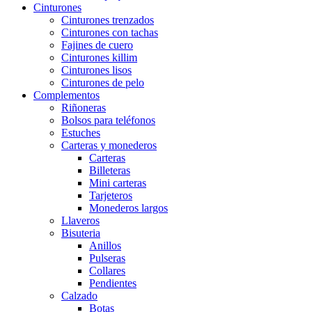
Cinturones
Cinturones trenzados
Cinturones con tachas
Fajines de cuero
Cinturones killim
Cinturones lisos
Cinturones de pelo
Complementos
Riñoneras
Bolsos para teléfonos
Estuches
Carteras y monederos
Carteras
Billeteras
Mini carteras
Tarjeteros
Monederos largos
Llaveros
Bisuteria
Anillos
Pulseras
Collares
Pendientes
Calzado
Botas