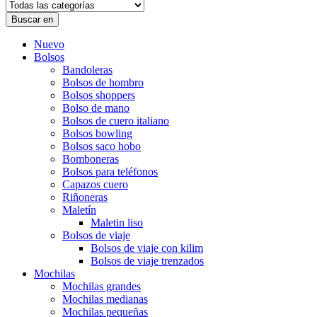
Buscar en
Nuevo
Bolsos
Bandoleras
Bolsos de hombro
Bolsos shoppers
Bolso de mano
Bolsos de cuero italiano
Bolsos bowling
Bolsos saco hobo
Bomboneras
Bolsos para teléfonos
Capazos cuero
Riñoneras
Maletín
Maletin liso
Bolsos de viaje
Bolsos de viaje con kilim
Bolsos de viaje trenzados
Mochilas
Mochilas grandes
Mochilas medianas
Mochilas pequeñas