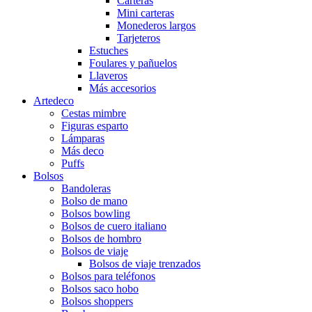
Carteras
Mini carteras
Monederos largos
Tarjeteros
Estuches
Foulares y pañuelos
Llaveros
Más accesorios
Artedeco
Cestas mimbre
Figuras esparto
Lámparas
Más deco
Puffs
Bolsos
Bandoleras
Bolso de mano
Bolsos bowling
Bolsos de cuero italiano
Bolsos de hombro
Bolsos de viaje
Bolsos de viaje trenzados
Bolsos para teléfonos
Bolsos saco hobo
Bolsos shoppers