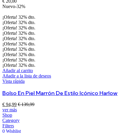
€
20,00
Nuevo
-32%
¡Oferta!
32%
dto.
¡Oferta!
32%
dto.
¡Oferta!
32%
dto.
¡Oferta!
32%
dto.
¡Oferta!
32%
dto.
¡Oferta!
32%
dto.
¡Oferta!
32%
dto.
¡Oferta!
32%
dto.
¡Oferta!
32%
dto.
¡Oferta!
32%
dto.
Añadir al carrito
Añadir a la lista de deseos
Vista rápida
Bolso En Piel Marrón De Estilo Icónico Harlow
€
94,99
€
139,99
ver más
Shop
Category
Filters
0
Wishlist