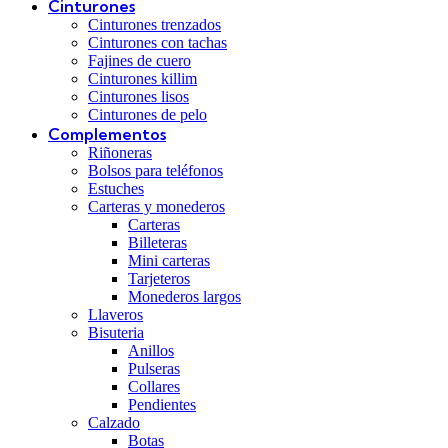
Cinturones
Cinturones trenzados
Cinturones con tachas
Fajines de cuero
Cinturones killim
Cinturones lisos
Cinturones de pelo
Complementos
Riñoneras
Bolsos para teléfonos
Estuches
Carteras y monederos
Carteras
Billeteras
Mini carteras
Tarjeteros
Monederos largos
Llaveros
Bisuteria
Anillos
Pulseras
Collares
Pendientes
Calzado
Botas