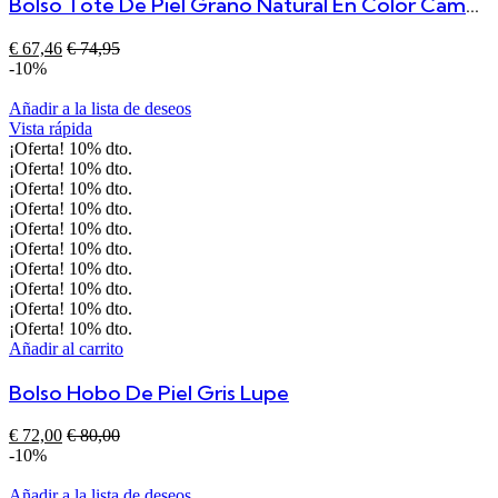
Bolso Tote De Piel Grano Natural En Color Camel – Asa De Mano Y Correa Ajustable
€
67,46
€
74,95
-10%
Añadir a la lista de deseos
Vista rápida
¡Oferta!
10%
dto.
¡Oferta!
10%
dto.
¡Oferta!
10%
dto.
¡Oferta!
10%
dto.
¡Oferta!
10%
dto.
¡Oferta!
10%
dto.
¡Oferta!
10%
dto.
¡Oferta!
10%
dto.
¡Oferta!
10%
dto.
¡Oferta!
10%
dto.
Añadir al carrito
Bolso Hobo De Piel Gris Lupe
€
72,00
€
80,00
-10%
Añadir a la lista de deseos