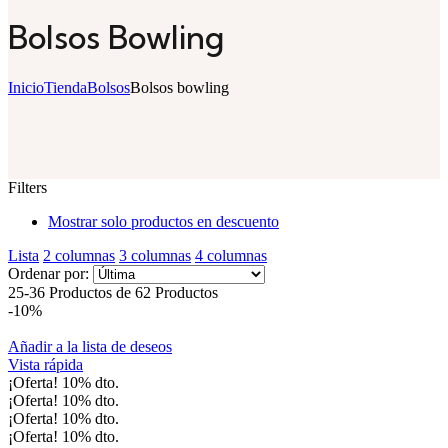
Bolsos Bowling
Inicio
Tienda
Bolsos
Bolsos bowling
Filters
Mostrar solo productos en descuento
Lista
2 columnas
3 columnas
4 columnas
Ordenar por:
Ordenado
25-36 Productos de 62 Productos
por
-10%
los
últimos
Añadir a la lista de deseos
Vista rápida
¡Oferta!
10%
dto.
¡Oferta!
10%
dto.
¡Oferta!
10%
dto.
¡Oferta!
10%
dto.