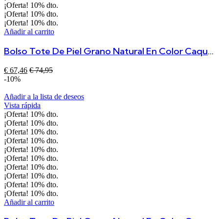
¡Oferta!
10%
dto.
¡Oferta!
10%
dto.
¡Oferta!
10%
dto.
Añadir al carrito
Bolso Tote De Piel Grano Natural En Color Caqui – Asa De Mano Y Correa Ajustable
€
67,46
€
74,95
-10%
Añadir a la lista de deseos
Vista rápida
¡Oferta!
10%
dto.
¡Oferta!
10%
dto.
¡Oferta!
10%
dto.
¡Oferta!
10%
dto.
¡Oferta!
10%
dto.
¡Oferta!
10%
dto.
¡Oferta!
10%
dto.
¡Oferta!
10%
dto.
¡Oferta!
10%
dto.
¡Oferta!
10%
dto.
Añadir al carrito