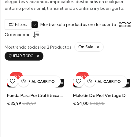
elegantes y acabados impecables, destacarás en cualquier
entorno profesional, transmitiendo confianza y buen gusto.
Filters
Mostrar solo productos en descuento
Ordenar por:
Mostrando todos los 2 Productos
On Sale
QUITAR TODO
-10%
-10%
AÑADIR AL CARRITO
AÑADIR AL CARRITO
.
OFERTA!
¡OFERTA!
10%
DTO.
10%
DTO.
¡OFERTA!
¡OFERTA!
10%
DTO.
10%
DTO.
¡OFERTA!
¡OFERTA!
10%
DTO.
10%
DTO.
¡OFERTA!
¡O
10
Funda Para Portátil Étnica De Algodón Ekisha
Maletín De Piel Vintage De Mujer Marrón
€
35,99
€
39,99
€
54,00
€
60,00