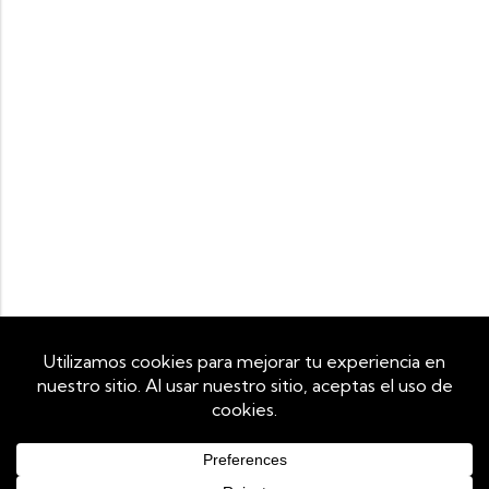
Utilizamos cookies propias y de terceros para mejorar tu
experiencia de navegación y analizar el tráfico del sitio. Al
continuar navegando, aceptas su uso. Puedes revocar tu
consentimiento en cualquier momento configurando tu
navegador.