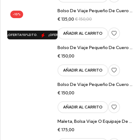
Bolso De Viaje Pequeño De Cuero Marrón Trenzado Marina
-10%
€
135,00
€
150,00
AÑADIR AL CARRITO
¡OFERTA!
10%
DTO.
¡OFERTA!
10%
DTO.
¡OFERTA!
10%
DTO.
¡OFERT
Bolso De Viaje Pequeño De Cuero Negro Trenzado Marina
€
150,00
AÑADIR AL CARRITO
Bolso De Viaje Pequeño De Cuero Trenzado Marina
€
150,00
AÑADIR AL CARRITO
Maleta, Bolsa Viaje O Equipaje De Piel Beige Tejida River
€
175,00