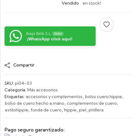
Vendido
en stock!
Ibags Belts S.L.
Online
¡WhatsApp click aqui!
Compartir
SKU:
pi04-03
Categoría:
Más accesorios
Etiquetas:
accesorios y complementos
,
bolso cuero hippie
,
bolso de cuero hecho a mano
,
complementos de cuero
,
estilohippie
,
funda de cuero
,
hippie
,
piel
,
pitillera
Pago seguro garantizado: