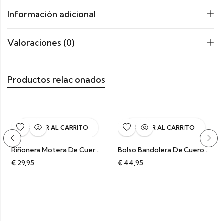
Información adicional
Valoraciones (0)
Productos relacionados
AÑADIR AL CARRITO
AÑADIR AL CARRITO
Riñonera Motera De Cuero Artesanal Color Marrón
Bolso Bandolera De Cuero Media Luna Natural Abril
€
29,95
€
44,95