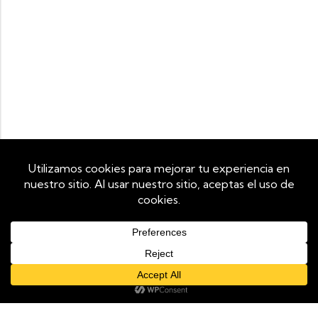
Utilizamos cookies propias y de terceros para mejorar tu
experiencia de navegación y analizar el tráfico del sitio. Al
continuar navegando, aceptas su uso. Puedes revocar tu
consentimiento en cualquier momento configurando tu
navegador.
Aceptar
Rechazar
Ver Más
AÑADIR AL CARRITO
COMPRAR AHORA
Información
Términos y condiciones