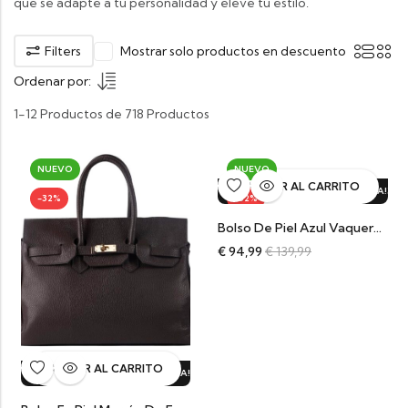
que se adapte a tu personalidad y eleve tu estilo.
Filters
Mostrar solo productos en descuento
Ordenar por:
1-12 Productos de 718 Productos
NUEVO
NUEVO
AÑADIR AL CARRITO
TA!
32%
DTO.
¡OFERTA!
32%
DTO.
¡OFERTA!
32%
DTO.
¡OFERTA!
32%
D
-32%
-32%
Bolso De Piel Azul Vaquero De Estilo Icónico Harlow
€
94,99
€
139,99
AÑADIR AL CARRITO
¡OFERTA!
32%
DTO.
¡OFERTA!
32%
DTO.
¡OFERTA!
32%
DTO.
¡OFER