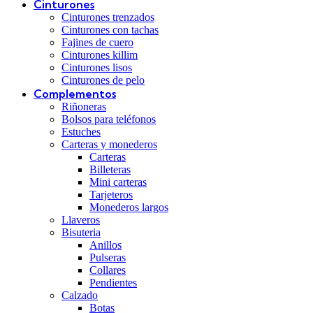
Cinturones
Cinturones trenzados
Cinturones con tachas
Fajines de cuero
Cinturones killim
Cinturones lisos
Cinturones de pelo
Complementos
Riñoneras
Bolsos para teléfonos
Estuches
Carteras y monederos
Carteras
Billeteras
Mini carteras
Tarjeteros
Monederos largos
Llaveros
Bisuteria
Anillos
Pulseras
Collares
Pendientes
Calzado
Botas