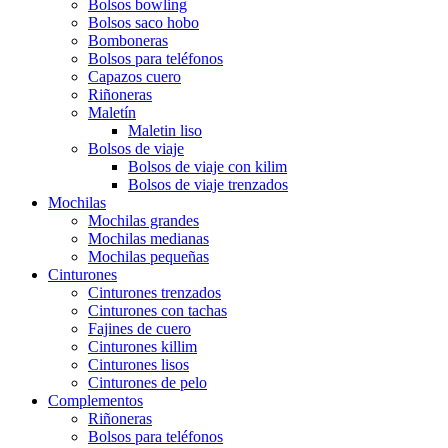
Bolsos bowling
Bolsos saco hobo
Bomboneras
Bolsos para teléfonos
Capazos cuero
Riñoneras
Maletín
Maletin liso
Bolsos de viaje
Bolsos de viaje con kilim
Bolsos de viaje trenzados
Mochilas
Mochilas grandes
Mochilas medianas
Mochilas pequeñas
Cinturones
Cinturones trenzados
Cinturones con tachas
Fajines de cuero
Cinturones killim
Cinturones lisos
Cinturones de pelo
Complementos
Riñoneras
Bolsos para teléfonos