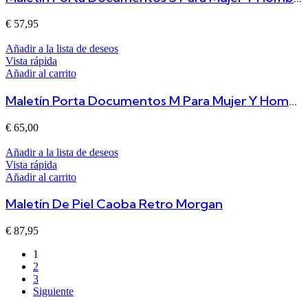
€
57,95
Añadir a la lista de deseos
Vista rápida
Añadir al carrito
Maletín Porta Documentos M Para Mujer Y Hombre De Piel Caoba Starla
€
65,00
Añadir a la lista de deseos
Vista rápida
Añadir al carrito
Maletín De Piel Caoba Retro Morgan
€
87,95
1
2
3
Siguiente