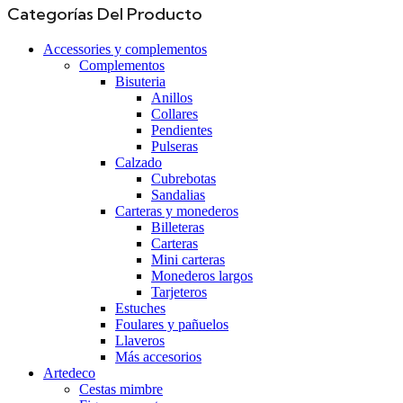
Categorías Del Producto
Accessories y complementos
Complementos
Bisuteria
Anillos
Collares
Pendientes
Pulseras
Calzado
Cubrebotas
Sandalias
Carteras y monederos
Billeteras
Carteras
Mini carteras
Monederos largos
Tarjeteros
Estuches
Foulares y pañuelos
Llaveros
Más accesorios
Artedeco
Cestas mimbre