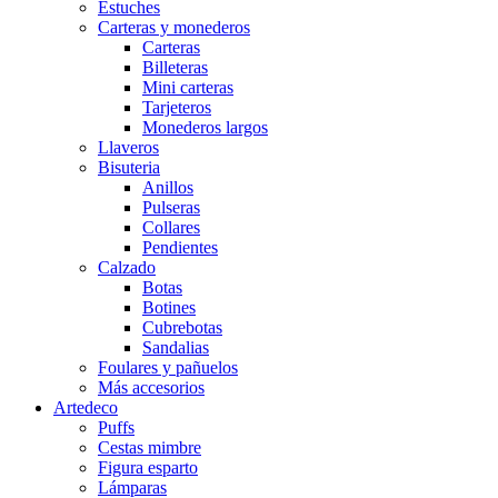
Estuches
Carteras y monederos
Carteras
Billeteras
Mini carteras
Tarjeteros
Monederos largos
Llaveros
Bisuteria
Anillos
Pulseras
Collares
Pendientes
Calzado
Botas
Botines
Cubrebotas
Sandalias
Foulares y pañuelos
Más accesorios
Artedeco
Puffs
Cestas mimbre
Figura esparto
Lámparas