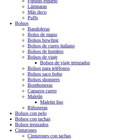
Figuras esparto
Lámparas
Más deco
Puffs
Bolsos
Bandoleras
Bolso de mano
Bolsos bowling
Bolsos de cuero italiano
Bolsos de hombro
Bolsos de viaje
Bolsos de viaje trenzados
Bolsos para teléfonos
Bolsos saco hobo
Bolsos shoppers
Bomboneras
Capazos cuero
Maletín
Maletin liso
Riñoneras
Bolsos con pelo
Bolsos con tachas
Bolsos trenzados
Cinturones
Cinturones con tachas