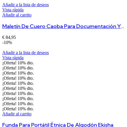
Añadir a la lista de deseos
Vista rápida
Añadir al carrito
Maletín De Cuero Caoba Para Documentación Y Ordenador Portátil Bogotá
€
84,95
-10%
Añadir a la lista de deseos
Vista rápida
¡Oferta!
10%
dto.
¡Oferta!
10%
dto.
¡Oferta!
10%
dto.
¡Oferta!
10%
dto.
¡Oferta!
10%
dto.
¡Oferta!
10%
dto.
¡Oferta!
10%
dto.
¡Oferta!
10%
dto.
¡Oferta!
10%
dto.
¡Oferta!
10%
dto.
Añadir al carrito
Funda Para Portátil Étnica De Algodón Ekisha