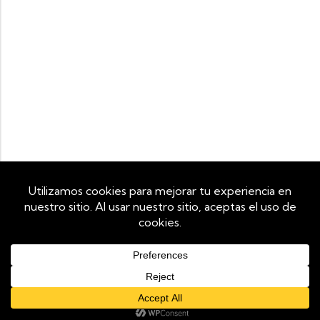
Utilizamos cookies propias y de terceros para mejorar tu
experiencia de navegación y analizar el tráfico del sitio. Al
continuar navegando, aceptas su uso. Puedes revocar tu
consentimiento en cualquier momento configurando tu
navegador.
Aceptar
Rechazar
Ver Más
AÑADIR AL CARRITO
COMPRAR AHORA