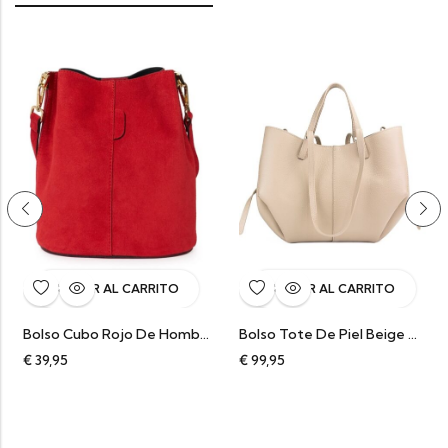
AÑADIR AL CARRITO
AÑADIR AL CARRITO
AÑ
Bolso Cubo Rojo De Hombro En Ante Italiano Chiara
Bolso Tote De Piel Beige Para Mujer Verónica
95
€
99,95
€
109,9