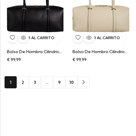
AÑADIR AL CARRITO
AÑADIR AL CARRITO
Bolso De Hombro Cilíndrico En Piel Italiana Negro Salome
Bolso De Hombro Cilíndrico En Piel Italiana Beige Salome
€
99,99
€
99,99
1
2
3
…
9
10