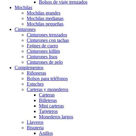
Bolsos de viaje trenzados
Mochilas
Mochilas grandes
Mochilas medianas
Mochilas pequeñas
Cinturones
Cinturones trenzados
Cinturones con tachas
Fajines de cuero
Cinturones killim
Cinturones lisos
Cinturones de pelo
Complementos
Riñoneras
Bolsos para teléfonos
Estuches
Carteras y monederos
Carteras
Billeteras
Mini carteras
Tarjeteros
Monederos largos
Llaveros
Bisuteria
Anillos