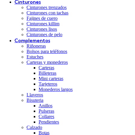
Cinturones
Cinturones trenzados
Cinturones con tachas
Fajines de cuero
Cinturones killim
Cinturones lisos
Cinturones de pelo
Complementos
Riñoneras
Bolsos para teléfonos
Estuches
Carteras y monederos
Carteras
Billeteras
Mini carteras
Tarjeteros
Monederos largos
Llaveros
Bisuteria
Anillos
Pulseras
Collares
Pendientes
Calzado
Botas