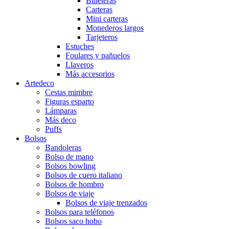
Billeteras
Carteras
Mini carteras
Monederos largos
Tarjeteros
Estuches
Foulares y pañuelos
Llaveros
Más accesorios
Artedeco
Cestas mimbre
Figuras esparto
Lámparas
Más deco
Puffs
Bolsos
Bandoleras
Bolso de mano
Bolsos bowling
Bolsos de cuero italiano
Bolsos de hombro
Bolsos de viaje
Bolsos de viaje trenzados
Bolsos para teléfonos
Bolsos saco hobo