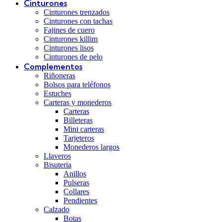
Cinturones
Cinturones trenzados
Cinturones con tachas
Fajines de cuero
Cinturones killim
Cinturones lisos
Cinturones de pelo
Complementos
Riñoneras
Bolsos para teléfonos
Estuches
Carteras y monederos
Carteras
Billeteras
Mini carteras
Tarjeteros
Monederos largos
Llaveros
Bisuteria
Anillos
Pulseras
Collares
Pendientes
Calzado
Botas