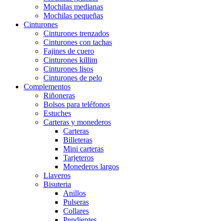
Mochilas medianas
Mochilas pequeñas
Cinturones
Cinturones trenzados
Cinturones con tachas
Fajines de cuero
Cinturones killim
Cinturones lisos
Cinturones de pelo
Complementos
Riñoneras
Bolsos para teléfonos
Estuches
Carteras y monederos
Carteras
Billeteras
Mini carteras
Tarjeteros
Monederos largos
Llaveros
Bisuteria
Anillos
Pulseras
Collares
Pendientes