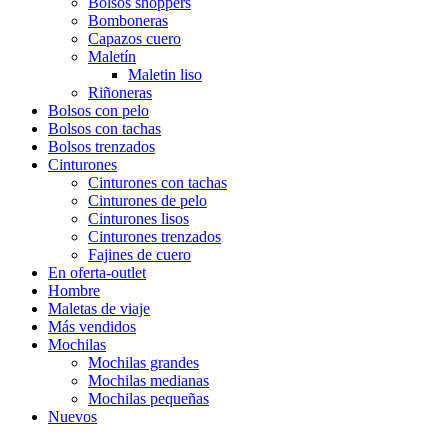
Bolsos shoppers
Bomboneras
Capazos cuero
Maletín
Maletin liso
Riñoneras
Bolsos con pelo
Bolsos con tachas
Bolsos trenzados
Cinturones
Cinturones con tachas
Cinturones de pelo
Cinturones lisos
Cinturones trenzados
Fajines de cuero
En oferta-outlet
Hombre
Maletas de viaje
Más vendidos
Mochilas
Mochilas grandes
Mochilas medianas
Mochilas pequeñas
Nuevos