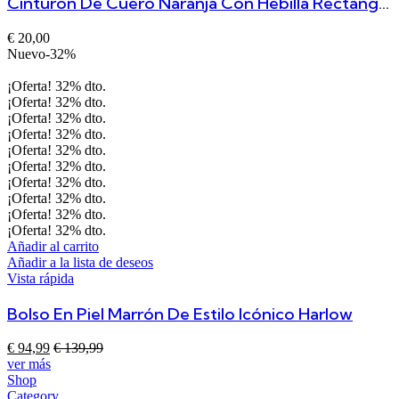
Cinturón De Cuero Naranja Con Hebilla Rectangular Tallada Duero
€
20,00
Nuevo
-32%
¡Oferta!
32%
dto.
¡Oferta!
32%
dto.
¡Oferta!
32%
dto.
¡Oferta!
32%
dto.
¡Oferta!
32%
dto.
¡Oferta!
32%
dto.
¡Oferta!
32%
dto.
¡Oferta!
32%
dto.
¡Oferta!
32%
dto.
¡Oferta!
32%
dto.
Añadir al carrito
Añadir a la lista de deseos
Vista rápida
Bolso En Piel Marrón De Estilo Icónico Harlow
€
94,99
€
139,99
ver más
Shop
Category