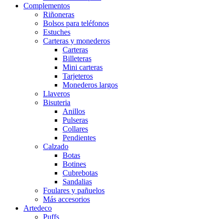
Complementos
Riñoneras
Bolsos para teléfonos
Estuches
Carteras y monederos
Carteras
Billeteras
Mini carteras
Tarjeteros
Monederos largos
Llaveros
Bisuteria
Anillos
Pulseras
Collares
Pendientes
Calzado
Botas
Botines
Cubrebotas
Sandalias
Foulares y pañuelos
Más accesorios
Artedeco
Puffs