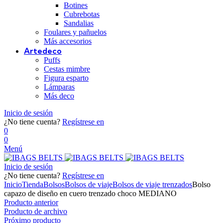
Botines
Cubrebotas
Sandalias
Foulares y pañuelos
Más accesorios
Artedeco
Puffs
Cestas mimbre
Figura esparto
Lámparas
Más deco
Inicio de sesión
¿No tiene cuenta?
Regístrese en
0
0
Menú
Inicio de sesión
¿No tiene cuenta?
Regístrese en
Inicio
Tienda
Bolsos
Bolsos de viaje
Bolsos de viaje trenzados
Bolso
capazo de diseño en cuero trenzado choco MEDIANO
Producto anterior
Producto de archivo
Próximo producto