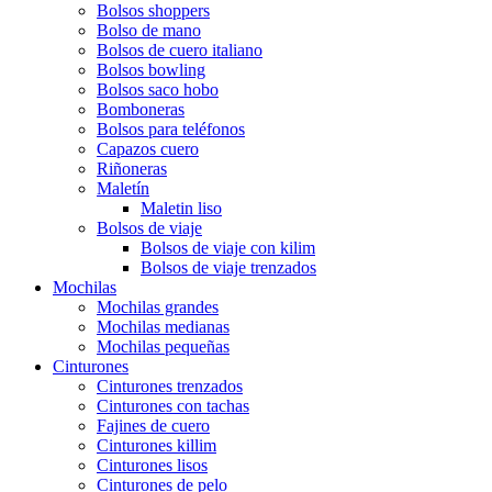
Bolsos shoppers
Bolso de mano
Bolsos de cuero italiano
Bolsos bowling
Bolsos saco hobo
Bomboneras
Bolsos para teléfonos
Capazos cuero
Riñoneras
Maletín
Maletin liso
Bolsos de viaje
Bolsos de viaje con kilim
Bolsos de viaje trenzados
Mochilas
Mochilas grandes
Mochilas medianas
Mochilas pequeñas
Cinturones
Cinturones trenzados
Cinturones con tachas
Fajines de cuero
Cinturones killim
Cinturones lisos
Cinturones de pelo