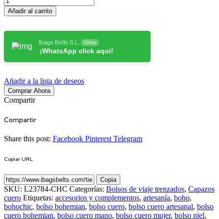
Añadir al carrito
Ibags Belts S.L.
Online
¡WhatsApp click aqui!
Añadir a la lista de deseos
Comprar Ahora
Compartir
Compartir
Share this post:
Facebook
Pinterest
Telegram
Copiar URL
Copia
SKU:
L23784-CHC
Categorías:
Bolsos de viaje trenzados
,
Capazos
cuero
Etiquetas:
accesorios y complementos
,
artesanía
,
boho
,
bohochic
,
bolso bohemian
,
bolso cuero
,
bolso cuero artesanal
,
bolso
cuero bohemian
,
bolso cuero mano
,
bolso cuero mujer
,
bolso piel
,