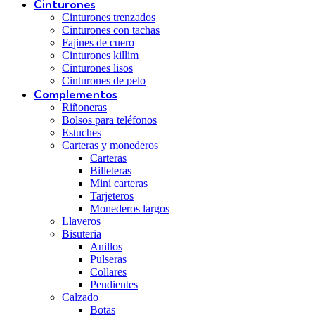
Cinturones
Cinturones trenzados
Cinturones con tachas
Fajines de cuero
Cinturones killim
Cinturones lisos
Cinturones de pelo
Complementos
Riñoneras
Bolsos para teléfonos
Estuches
Carteras y monederos
Carteras
Billeteras
Mini carteras
Tarjeteros
Monederos largos
Llaveros
Bisuteria
Anillos
Pulseras
Collares
Pendientes
Calzado
Botas