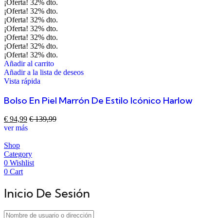
¡Oferta!
32%
dto.
¡Oferta!
32%
dto.
¡Oferta!
32%
dto.
¡Oferta!
32%
dto.
¡Oferta!
32%
dto.
¡Oferta!
32%
dto.
¡Oferta!
32%
dto.
Añadir al carrito
Añadir a la lista de deseos
Vista rápida
Bolso En Piel Marrón De Estilo Icónico Harlow
€
94,99
€
139,99
ver más
Shop
Category
0
Wishlist
0
Cart
Inicio De Sesión