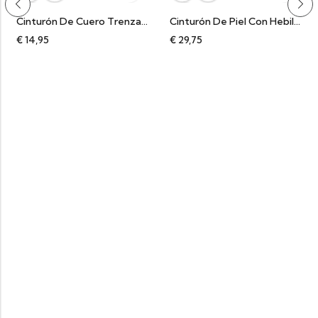
Cinturón De Cuero Trenzado Amazonas Marrón
Cinturón De Piel Con Hebilla Leon Plata Nilo
€
14,95
€
29,75