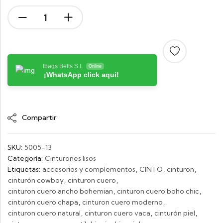
Ibags Belts S.L.
Online
¡WhatsApp click aqui!
Compartir
SKU:
5005-13
Categoría:
Cinturones lisos
Etiquetas:
accesorios y complementos
,
CINTO
,
cinturon
,
cinturón cowboy
,
cinturon cuero
,
cinturon cuero ancho bohemian
,
cinturon cuero boho chic
,
cinturón cuero chapa
,
cinturon cuero moderno
,
cinturon cuero natural
,
cinturon cuero vaca
,
cinturón piel
,