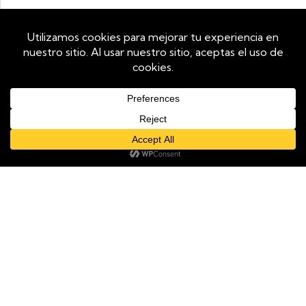
Utilizamos cookies propias y de terceros para mejorar tu
experiencia de navegación y analizar el tráfico del sitio. Al
continuar navegando, aceptas su uso. Puedes revocar tu
consentimiento en cualquier momento configurando tu
navegador.
Aceptar
Rechazar
Ver Más
AÑADIR AL CARRITO
COMPRAR AHORA
Información
Términos y condiciones
Aviso legal
Pedidos - Envios
Política de cookies
Política de privacidad
Cambio-Devoluciones