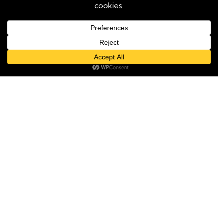
experiencia de navegación y analizar el tráfico del sitio. Al
continuar navegando, aceptas su uso. Puedes revocar tu
consentimiento en cualquier momento configurando tu
navegador.
¿Necesitas ayuda?
0
0
Aceptar
Rechazar
Ver Más
Shop
Category
Wishlist
Cart
Información
Términos y condiciones
Aviso legal
Pedidos - Envios
Política de cookies
Política de privacidad
Cambio-Devoluciones
Quiénes somos
Explora nuestra página web y descubre la maravillosa moda