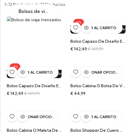
1-12 Productos de 17 Productos
Bolsos de viaje trenzados
-5%
AÑADIR AL CARRITO
OFERTA!
5%
DTO.
¡OFERTA!
5%
DTO.
¡OFERTA!
5%
DTO.
¡OFERTA!
5%
DT
Bolso Capazo De Diseño En Cuero Trenzado Choco MEDIANO
€
142,49
€
149,99
-5%
AÑADIR AL CARRITO
SELECCIONAR OPCIONES
¡OFERTA!
5%
DTO.
¡OFERTA!
5%
DTO.
¡OFERTA!
5%
DTO.
¡OFERT
Bolso Capazo De Diseño En Cuero Trenzado Camel MEDIANO
Bolso Cabina O Bolsa De Viaje Del Cuero
€
142,49
€
149,99
€
44,99
SELECCIONAR OPCIONES
AÑADIR AL CARRITO
Bolso Cabina O Maleta De Viaje Del Cuero Manuel
Bolso Shopper De Cuero Vintage Caqui Brittany