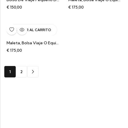
€
150,00
€
175,00
AÑADIR AL CARRITO
Maleta, Bolsa Viaje O Equipaje De Piel Negro Tejida River
€
175,00
1
2