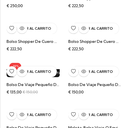
€
250,00
€
222,50
AÑADIR AL CARRITO
AÑADIR AL CARRITO
Bolso Shopper De Cuero Vintage Marrón Brittany
Bolso Shopper De Cuero Vintage Camel Brittany
€
222,50
€
222,50
-10%
AÑADIR AL CARRITO
AÑADIR AL CARRITO
¡OFERTA!
10%
DTO.
¡OFERTA!
10%
DTO.
¡OFERTA!
10%
DTO.
¡OFE
Bolso De Viaje Pequeño De Cuero Marrón Trenzado Marina
Bolso De Viaje Pequeño De Cuero Negro Trenzado Marina
€
135,00
€
150,00
€
150,00
AÑADIR AL CARRITO
AÑADIR AL CARRITO
Bolso De Viaje Pequeño De Cuero Trenzado Marina
Maleta, Bolsa Viaje O Equipaje De Piel Beige Tejida River