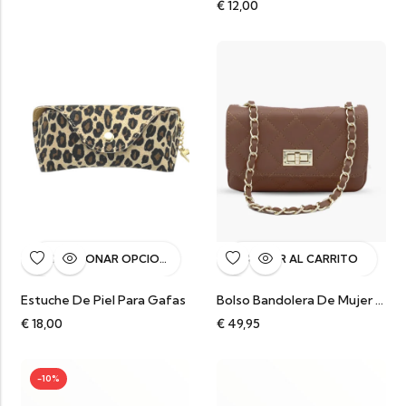
€
12,00
SELECCIONAR OPCIONES
AÑADIR AL CARRITO
Estuche De Piel Para Gafas
Bolso Bandolera De Mujer En Piel Café Auténtica Sauvage Acolchada Chantal
€
18,00
€
49,95
-10%