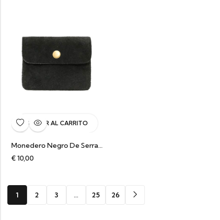
AÑADIR AL CARRITO
Monedero Negro De Serraje
€
10,00
1
2
3
…
25
26