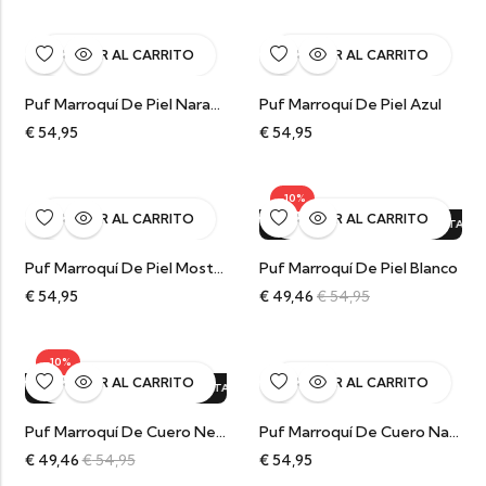
AÑADIR AL CARRITO
AÑADIR AL CARRITO
Puf Marroquí De Piel Naranja
Puf Marroquí De Piel Azul
€
54,95
€
54,95
-10%
AÑADIR AL CARRITO
AÑADIR AL CARRITO
ERTA!
10%
DTO.
¡OFERTA!
10%
DTO.
¡OFERTA!
10%
DTO.
¡OFERTA!
10%
Puf Marroquí De Piel Mostaza
Puf Marroquí De Piel Blanco
€
54,95
€
49,46
€
54,95
-10%
AÑADIR AL CARRITO
AÑADIR AL CARRITO
¡OFERTA!
10%
DTO.
¡OFERTA!
10%
DTO.
¡OFERTA!
10%
DTO.
¡OFE
Puf Marroquí De Cuero Negro Aceitado
Puf Marroquí De Cuero Natural Camel Aceitado
€
49,46
€
54,95
€
54,95